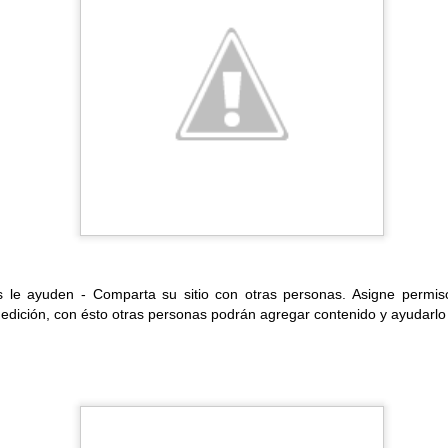
vez se haya creado la tabla, se deben seleccionar las celdas que se
 como con columnas, acto seguido se debe ir al menú
Tabla>Combin
erecho sobre la tabla y seleccionar la opción
Combinar celdas
como lo
®
ión para formatos adicionales de Microsoft
Office.
rsonas trabajan con Office regularmente, por ello Google decidió 
jas de Cálculo y Presentaciones para 15 formatos de Office.
ormatos incluidos se encuentran:
s le ayuden - Comparta su sitio con otras personas. Asigne permis
tm*, docm* para Docs.
 edición, con ésto otras personas podrán agregar contenido y ayudarlo 
*, xltsm* para Hojas de Cálculo.
tm*, pptm*, pps, ppsx, ppsm* para Presentaciones.
o un mejor soporte de conversión para los gráficos "SmartArt"
 en los documentos de Office.