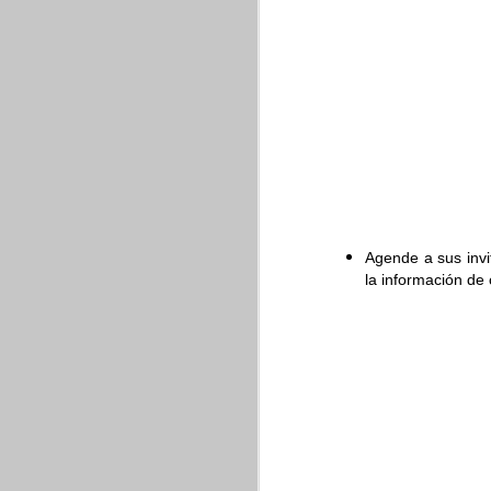
Edición de imágen
Así como hace poco se 
edición de imágenes e
imagen.
Agende a sus invi
la información de 