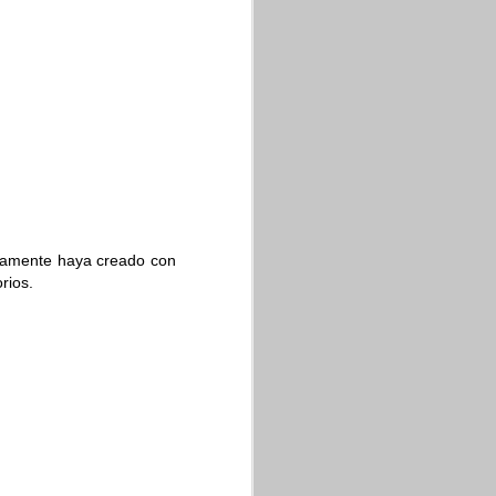
ncontrar esta opción de
 y transparencia de la
eviamente haya creado con
rios.