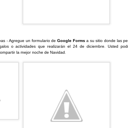
revisión ortográfica se hace contra la web (similar a como se
eas - Agregue un formulario de
Google Forms
a su sitio donde las p
ta forma el diccionario siempre está al día. También, así como 
galos o actividades que realizarán el 24 de diciembre. Usted po
suarios pueden agregar palabras a su propio diccionario, así el co
compartir la mejor noche de Navidad.
eviaciones como errores en el futuro.
a hacer uso de esta función el usuario debe ir a
Herramientas->O
án en una ventana emergente, al hacer clic sobre la(s) palabra(s) s
 adicional con las sugerencias para que sean cambiadas o ignoradas
ón eliminada en Drive y Gmail
istradores podían restaurar contenido eliminado de Google Drive pa
a consola de adminsitración. La nueva actualización extiende esta c
fueron eliminados inadvertidamente y devolverlos a la bandeja de en
una persona elimina por error información importante, esta inform