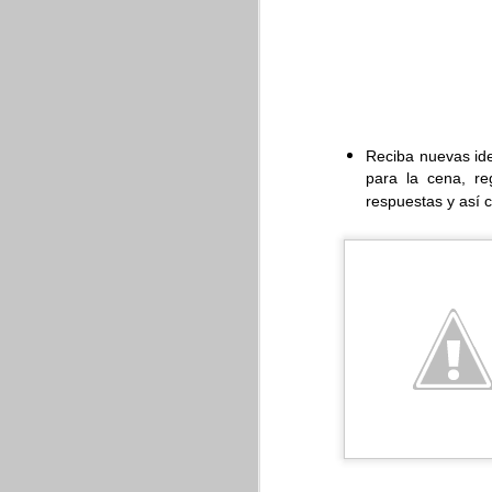
En esta versión, la 
Reciba nuevas id
Presentaciones) de es
para la cena, re
Presentaciones, los u
respuestas y así 
señalará nombres o abr
¿Cómo funciona?
Par
incorrectas se mostrar
desplegará una ventana
Restaura informaci
Previamente, los admin
en el dominio usando l
mensajes en Gmail que 
ayuda asegura que, si 
permanentemente.