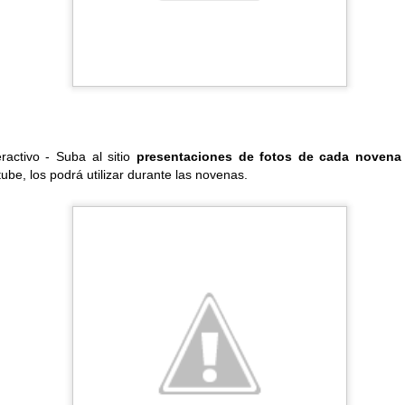
 hay de nuevo en Google Apps? Noviembre 26 de 2014
afía en Hojas de Cálculo.
u nuevo formato de Hojas de Cálculo una funcionalidad de correc
da comparada con la que existía en la antigua versión de las Hojas de
ractivo - Suba al sitio
presentaciones de fotos de cada novena
tube, los podrá utilizar durante las novenas.