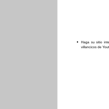
Qué
NOV
26
Revisión de ortogr
Google ha añadido a s
versión nueva y mejora
Haga su sitio inte
villancicos de You