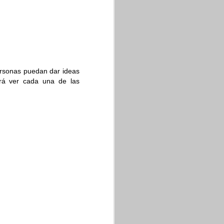
 hace en Documentos y
ersonas puedan dar ideas
sucede en Documentos y
drá ver cada una de las
rrector ortográfico no
rtografía
. Las palabras
eñaladas como error, se
.
ra cuentas individuales
apacidad para restaurar
trada del usuario. Esta
ación no se va a perder