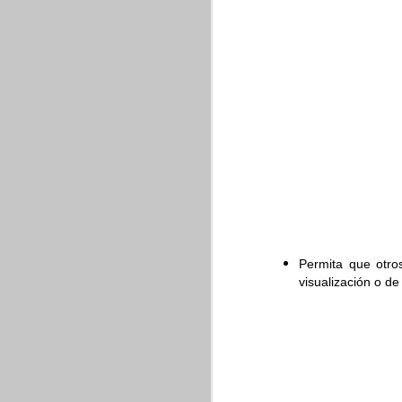
¿Cómo funciona?
Una 
hacer tanto con filas
posible haciendo clic d
Soporte de convers
Se sabe que muchas pe
conversión en Docs, Ho
Dentro de los nuevos f
Permita que otro
dot, dotx, do
visualización o de
xlt, xltx, xltm
pot, potx, po
También se ha añadid
combinadas que vienen