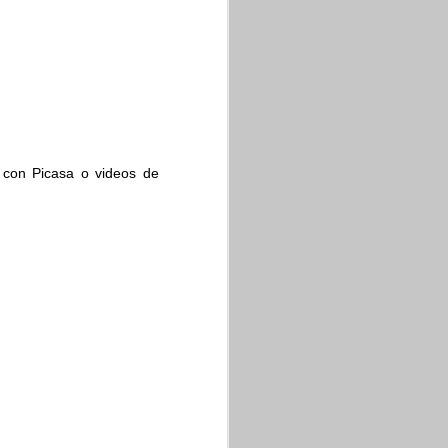
tor ortografía. Es una
 Cálculo.
con Picasa o videos de