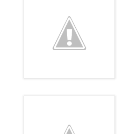
ener en cuenta que las macros serán removidas cuando se convierta el
 archivos adjuntos de Office en Gmail para escritorio.
o un solo clic en el icono del lápiz que aparece al resaltar un archi
cualquier documento de Office a Documentos, Hojas de Cálculo o Pr
archivo y subirlo a Drive con opciones de conversión, todo a un solo c