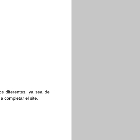
 quieren unir, se puede
ar celdas
. También es
 indica la imagen.
añadir más soportes de
os diferentes, ya sea de
a completar el site.
, y tablas con celdas