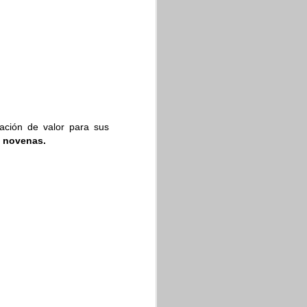
 imagen
, o haciendo clic
mación de valor para sus
as novenas.
google apps
google
ets