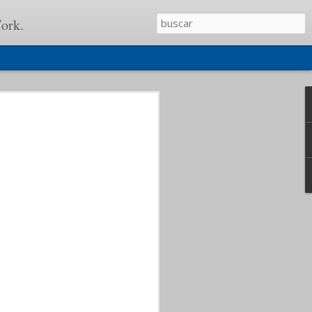
ork.
, incluso teníamos que
ían que se unieran las