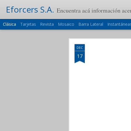
Eforcers S.A.
Encuentra acá información ac
Clásica
Tarjetas
Revista
Mosaico
Barra Lateral
Instantánea
Qué
DEC
DEC
4
17
Unir celdas en las
En varias ocasiones c
vernos forzados a tra
celdas. Ahora es posibl