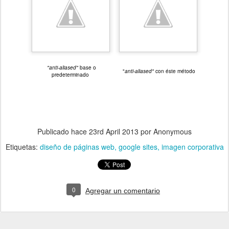
"anti-aliased"
base o
"
anti-aliased"
con éste método
predeterminado
Publicado hace
23rd April 2013
por Anonymous
Etiquetas:
diseño de páginas web
google sites
imagen corporativa
0
Agregar un comentario